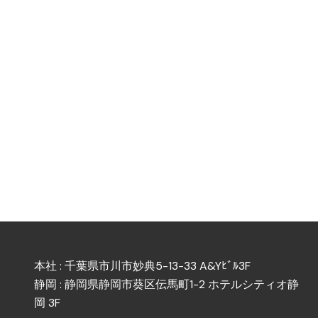
本社 : 千葉県市川市妙典5-13-33 A&Yﾋﾞﾙ3F
静岡 : 静岡県静岡市葵区伝馬町1-2 ホテルシティオ静
岡 3F